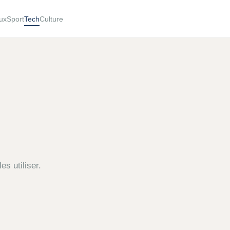
ux
Sport
Tech
Culture
s utiliser.