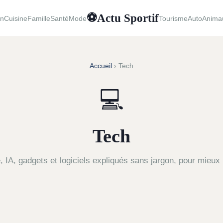
Actu Sportif
⚽
in
Cuisine
Famille
Santé
Mode
Tourisme
Auto
Anima
Accueil
› Tech
💻
Tech
 IA, gadgets et logiciels expliqués sans jargon, pour mieux le